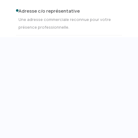
Adresse c/o représentative
Une adresse commerciale reconnue pour votre
présence professionnelle.
Boîte aux lettres numérique
Le courrier est scanné et mis à disposition
numériquement via PEAX.
200 courriers entrants par an
Upload et adresse e-mail PEAX personnelle inclus.
Salles de réunion
Salles de réunion sur tous les sites à des conditions
spéciales.
Communauté & événements