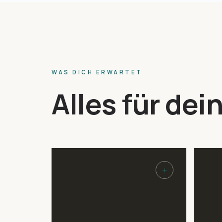
WAS DICH ERWARTET
Alles für de
+