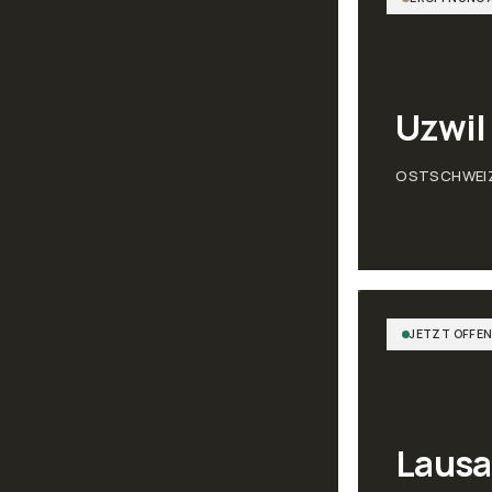
Uzwil
OSTSCHWEI
JETZT OFFE
Laus