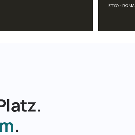
ETOY · ROMA
Platz.
em
.