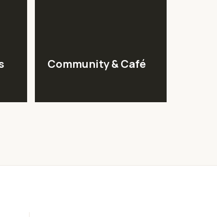
s
Community & Café