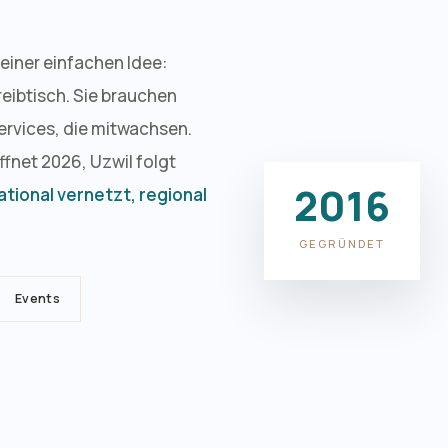
einer einfachen Idee:
eibtisch. Sie brauchen
ervices, die mitwachsen.
fnet 2026, Uzwil folgt
2016
ational vernetzt, regional
GEGRÜNDET
Events