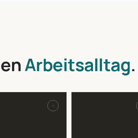
inen
Arbeitsalltag
.
+