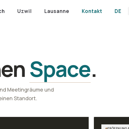
ch
Uzwil
Lausanne
Kontakt
DE
nen
Space
.
 und Meetingräume und
einen Standort.
ERÖFFNUNG A