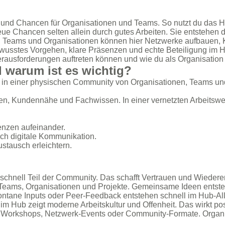
 und Chancen für Organisationen und Teams. So nutzt du das H
eue Chancen selten allein durch gutes Arbeiten. Sie entste
. Teams und Organisationen können hier Netzwerke aufbauen, Ko
bewusstes Vorgehen, klare Präsenzen und echte Beteiligung im H
Herausforderungen auftreten können und wie du als Organisation
 warum ist es wichtig?
in einer physischen Community von Organisationen, Teams und
n, Kundennähe und Fachwissen. In einer vernetzten Arbeitswelt
enzen aufeinander.
urch digitale Kommunikation.
ustausch erleichtern.
d schnell Teil der Community. Das schafft Vertrauen und Wieder
eams, Organisationen und Projekte. Gemeinsame Ideen entst
ontane Inputs oder Peer-Feedback entstehen schnell im Hub-Allt
m Hub zeigt moderne Arbeitskultur und Offenheit. Das wirkt posi
 Workshops, Netzwerk-Events oder Community-Formate. Organis