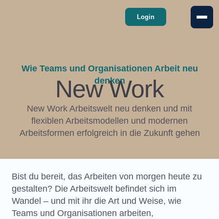
Login
Wie Teams und Organisationen Arbeit neu
New Work
denken
New Work Arbeitswelt neu denken und mit
flexiblen Arbeitsmodellen und modernen
Arbeitsformen erfolgreich in die Zukunft gehen
Bist du bereit, das Arbeiten von morgen heute zu
gestalten? Die Arbeitswelt befindet sich im
Wandel – und mit ihr die Art und Weise, wie
Teams und Organisationen arbeiten,