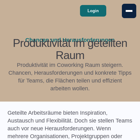
Login
Produktivität im geteilten
Chancen und Herausforderungen
Raum
Produktivität im Coworking Raum steigern.
Chancen, Herausforderungen und konkrete Tipps
für Teams, die Flächen teilen und effizient
arbeiten wollen.
Geteilte Arbeitsräume bieten Inspiration,
Austausch und Flexibilität. Doch sie stellen Teams
auch vor neue Herausforderungen. Wenn
mehrere Organisationen, Projektgruppen oder