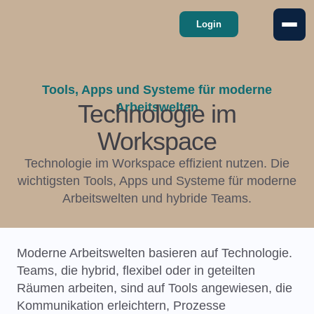
Login
Tools, Apps und Systeme für moderne
Technologie im
Arbeitswelten
Workspace
Technologie im Workspace effizient nutzen. Die
wichtigsten Tools, Apps und Systeme für moderne
Arbeitswelten und hybride Teams.
Moderne Arbeitswelten basieren auf Technologie.
Teams, die hybrid, flexibel oder in geteilten
Räumen arbeiten, sind auf Tools angewiesen, die
Kommunikation erleichtern, Prozesse