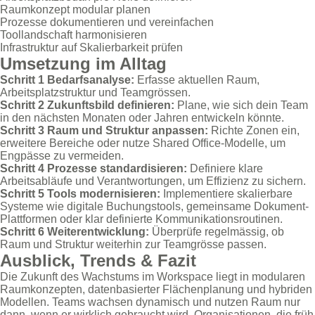
Raumkonzept modular planen
Prozesse dokumentieren und vereinfachen
Toollandschaft harmonisieren
Infrastruktur auf Skalierbarkeit prüfen
Umsetzung im Alltag
Schritt 1 Bedarfsanalyse:
Erfasse aktuellen Raum,
Arbeitsplatzstruktur und Teamgrössen.
Schritt 2 Zukunftsbild definieren:
Plane, wie sich dein Team
in den nächsten Monaten oder Jahren entwickeln könnte.
Schritt 3 Raum und Struktur anpassen:
Richte Zonen ein,
erweitere Bereiche oder nutze Shared Office-Modelle, um
Engpässe zu vermeiden.
Schritt 4 Prozesse standardisieren:
Definiere klare
Arbeitsabläufe und Verantwortungen, um Effizienz zu sichern.
Schritt 5 Tools modernisieren:
Implementiere skalierbare
Systeme wie digitale Buchungstools, gemeinsame Dokument-
Plattformen oder klar definierte Kommunikationsroutinen.
Schritt 6 Weiterentwicklung:
Überprüfe regelmässig, ob
Raum und Struktur weiterhin zur Teamgrösse passen.
Ausblick, Trends & Fazit
Die Zukunft des Wachstums im Workspace liegt in modularen
Raumkonzepten, datenbasierter Flächenplanung und hybriden
Modellen. Teams wachsen dynamisch und nutzen Raum nur
dann, wenn er wirklich gebraucht wird. Organisationen, die früh