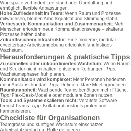
Workspace verhindert Leerstand oder Überfüllung und
ermöglicht flexible Anpassungen.
Hohe Zufriedenheit im Team:
Wenn Raum und Prozesse
mitwachsen, bleiben Arbeitsqualität und Stimmung stabil.
Verbesserte Kommunikation und Zusammenarbeit:
Mehr
Menschen erfordern neue Kommunikationswege – skalierte
Prozesse helfen dabei.
Zukunftssichere Infrastruktur:
Eine moderne, modular
erweiterbare Arbeitsumgebung erleichtert langfristiges
Wachstum.
Herausforderungen & praktische Tipps
Zu schnelles oder unkoordiniertes Wachstum:
Wenn Raum
und Struktur nicht mithalten, entstehen Reibungen.
Tipp:
Wachstumsphasen früh planen.
Kommunikation wird komplexer:
Mehr Personen bedeuten
mehr Austauschbedarf.
Tipp:
Definiere klare Meetingroutinen.
Raumknappheit:
Wachsende Teams benötigen mehr Fläche.
Tipp:
Flex-Desk-Modelle oder modulare Zonen nutzen.
Tools und Systeme skalieren nicht:
Veraltete Software
bremst Teams.
Tipp:
Kollaborationstools prüfen und
harmonisieren.
Checkliste für Organisationen
Teamgrösse und künftiges Wachstum einschätzen
Arbeitsplatzbedarf pro Rolle definieren