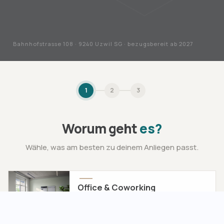
Bahnhofstrasse 108 · 9240 Uzwil SG · bezugsbereit ab 2027
1
2
3
Worum geht
es?
Wähle, was am besten zu deinem Anliegen passt.
Office & Coworking
Privatbüro, Fixdesk oder flexibles
Coworking