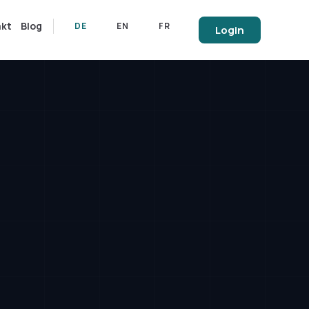
akt
Blog
DE
EN
FR
Login