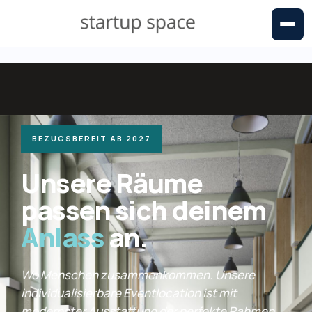
BEZUGSBEREIT AB 2027
Unsere Räume
passen sich deinem
Anlass
an.
Wo Menschen zusammenkommen. Unsere
individualisierbare Eventlocation ist mit
modernster Ausstattung der perfekte Rahmen